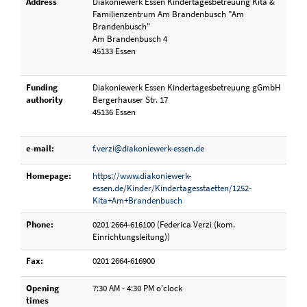
Address
Diakoniewerk Essen Kindertagesbetreuung Kita &
Familienzentrum Am Brandenbusch "Am
Brandenbusch"
Am Brandenbusch 4
45133 Essen
Funding
Diakoniewerk Essen Kindertagesbetreuung gGmbH
authority
Bergerhauser Str. 17
45136 Essen
e-mail:
f.verzi@diakoniewerk-essen.de
Homepage:
https://www.diakoniewerk-
essen.de/Kinder/Kindertagesstaetten/1252-
Kita+Am+Brandenbusch
Phone:
0201 2664-616100 (Federica Verzi (kom.
Einrichtungsleitung))
Fax:
0201 2664-616900
Opening
7:30 AM - 4:30 PM o'clock
times