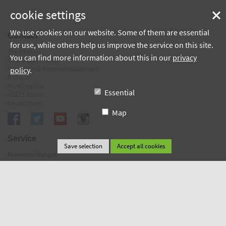
cookie settings
We use cookies on our website. Some of them are essential
Contact
for use, while others help us improve the service on this site.
Stadt Essen
You can find more information about this in our
privacy
Oberbürgermeister
policy
.
Presse- und Kommunikationsamt
Rathaus
Porscheplatz
Essential
45121 Essen
Deutschland
Map
Service
Pressemeldungen
Newsroom
Newsletterservice
Fotoredaktion
Veranstaltungen
Sitzungen politischer Gremien
Terminreservierungen
Hotelreservierung