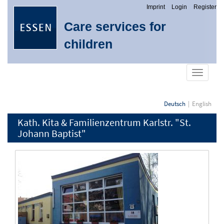
Imprint
Login
Register
Care services for
children
show
navigati
Deutsch
English
Kath. Kita & Familienzentrum Karlstr. "St.
Johann Baptist"