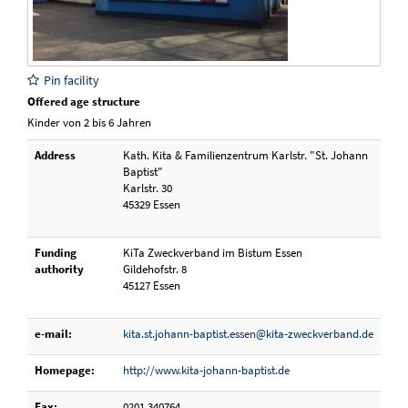
Pin facility
Offered age structure
Kinder von 2 bis 6 Jahren
Address
Kath. Kita & Familienzentrum Karlstr. "St. Johann
Baptist"
Karlstr. 30
45329 Essen
Funding
KiTa Zweckverband im Bistum Essen
authority
Gildehofstr. 8
45127 Essen
e-mail:
kita.st.johann-baptist.essen@kita-zweckverband.de
Homepage:
http://www.kita-johann-baptist.de
Fax:
0201 340764