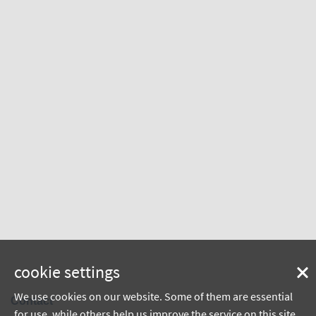
cookie settings
We use cookies on our website. Some of them are essential
Contact
for use, while others help us improve the service on this site.