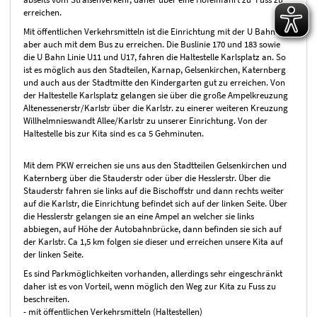
erreichen.
Mit öffentlichen Verkehrsmitteln ist die Einrichtung mit der U Bahn
aber auch mit dem Bus zu erreichen. Die Buslinie 170 und 183 sowie
die U Bahn Linie U11 und U17, fahren die Haltestelle Karlsplatz an. So
ist es möglich aus den Stadteilen, Karnap, Gelsenkirchen, Katernberg
und auch aus der Stadtmitte den Kindergarten gut zu erreichen. Von
der Haltestelle Karlsplatz gelangen sie über die große Ampelkreuzung
Altenessenerstr/Karlstr über die Karlstr. zu einerer weiteren Kreuzung
Willhelmnieswandt Allee/Karlstr zu unserer Einrichtung. Von der
Haltestelle bis zur Kita sind es ca 5 Gehminuten.
Mit dem PKW erreichen sie uns aus den Stadtteilen Gelsenkirchen und
Katernberg über die Stauderstr oder über die Hesslerstr. Über die
Stauderstr fahren sie links auf die Bischoffstr und dann rechts weiter
auf die Karlstr, die Einrichtung befindet sich auf der linken Seite. Über
die Hesslerstr gelangen sie an eine Ampel an welcher sie links
abbiegen, auf Höhe der Autobahnbrücke, dann befinden sie sich auf
der Karlstr. Ca 1,5 km folgen sie dieser und erreichen unsere Kita auf
der linken Seite.
Es sind Parkmöglichkeiten vorhanden, allerdings sehr eingeschränkt
daher ist es von Vorteil, wenn möglich den Weg zur Kita zu Fuss zu
beschreiten.
- mit öffentlichen Verkehrsmitteln (Haltestellen)