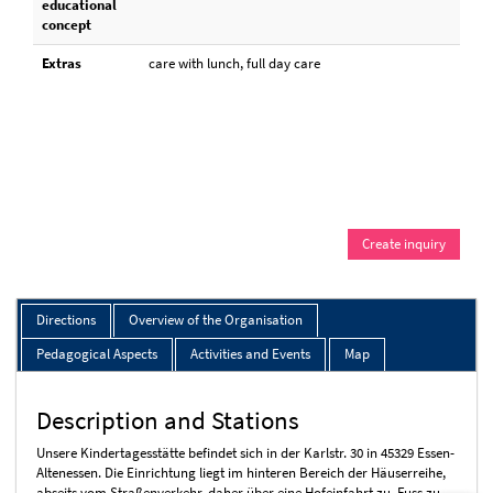
educational
concept
Extras
care with lunch, full day care
Create inquiry
Directions
Overview of the Organisation
Pedagogical Aspects
Activities and Events
Map
Description and Stations
Unsere Kindertagesstätte befindet sich in der Karlstr. 30 in 45329 Essen-
Altenessen. Die Einrichtung liegt im hinteren Bereich der Häuserreihe,
abseits vom Straßenverkehr, daher über eine Hofeinfahrt zu Fuss zu