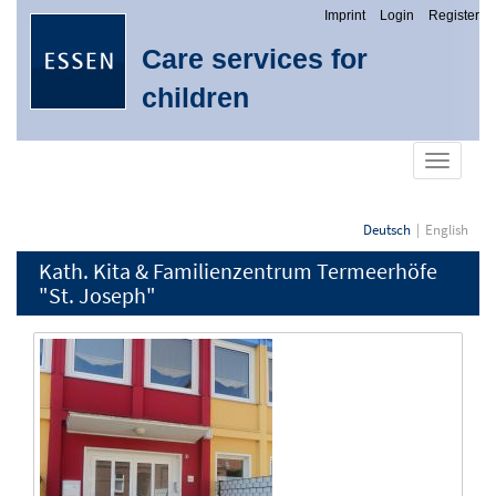
Imprint
Login
Register
Care services for
children
show
navigati
Deutsch
English
Kath. Kita & Familienzentrum Termeerhöfe
"St. Joseph"