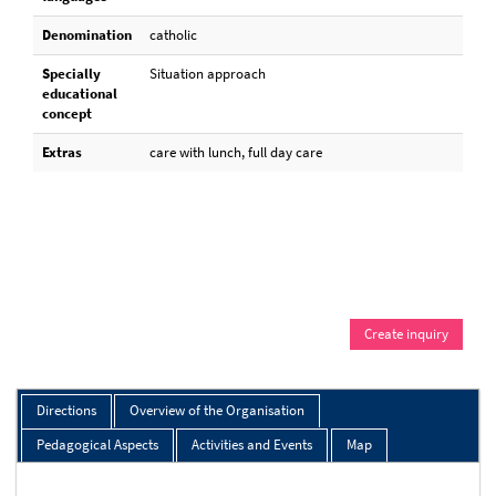
Denomination
catholic
Specially
Situation approach
educational
concept
Extras
care with lunch, full day care
Create inquiry
Directions
Overview of the Organisation
Pedagogical Aspects
Activities and Events
Map